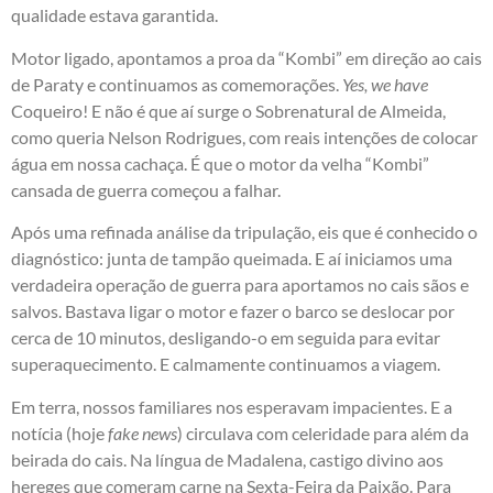
qualidade estava garantida.
Motor ligado, apontamos a proa da “Kombi” em direção ao cais
de Paraty e continuamos as comemorações.
Yes, we have
Coqueiro! E não é que aí surge o Sobrenatural de Almeida,
como queria Nelson Rodrigues, com reais intenções de colocar
água em nossa cachaça. É que o motor da velha “Kombi”
cansada de guerra começou a falhar.
Após uma refinada análise da tripulação, eis que é conhecido o
diagnóstico: junta de tampão queimada. E aí iniciamos uma
verdadeira operação de guerra para aportamos no cais sãos e
salvos. Bastava ligar o motor e fazer o barco se deslocar por
cerca de 10 minutos, desligando-o em seguida para evitar
superaquecimento. E calmamente continuamos a viagem.
Em terra, nossos familiares nos esperavam impacientes. E a
notícia (hoje
fake news
) circulava com celeridade para além da
beirada do cais. Na língua de Madalena, castigo divino aos
hereges que comeram carne na Sexta-Feira da Paixão. Para