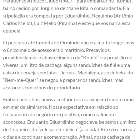
Paratiense Atlético Clube (PAC) – para embarcar na “Kombi”,
barco cedido por Jorginho de Mané Rita, o comandante. E a
tripulação era composta por Eduardinho, Neguinho (Antônio
Carlos Mello), Luiz Mello (Piranha) e este que vos narra esta
epopeia.
O percurso até fazenda de Ormindo não era muito longo, mas
o único meio de acesso era o marítimo. Precavidos,
providenciamos o abastecimento da “Kombi” e a provisão de
víveres: um litro de cachaça, alguns sanduíches de filé e uma
caixa de cervejas em latas. De cara, Madalena, a cozinheira do
“Bem-me-Quer”, se negou a preparar os sanduíches, mas
acatou os conselhos do proprietário.
Embarcados, buscamos a melhor rota e a viagem tomou rumo
em mar de almirante. Nossa expectativa em relação ao
fechamento do negócio era positiva, como realmente
aconteceu. Enquanto Eduardinho negociava, bebemos um litro
de Coqueiro, da “zuleiga ou zuleica” (azulada). Era só retornar à
cidade e continuar a comemoração. Afinal, nossa cachaça de