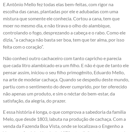
E Antônio Mello fez todas elas bem-feitas, com rigor na
escolha das canas, plantadas por ele e adubadas com uma
mistura que somente ele conhecia. Cortou a cana, tem que
moer no mesmo dia, e não tirava o olho do alambique,
controlando o fogo, desprezando a cabeça e o rabo. Como ele
dizia, “a cachaça não basta ser boa, tem que ter alma, por isso
feita com o coração”.
Não conheci outro cachaceiro com tanto capricho e parecia
que cada litro alambicado era um filho. E não é que de tanto ele
pensar assim, iniciou o seu filho primogênito, Eduardo Mello,
na arte de modelar cachaça. Quando se despediu deste mundo,
partiu com o sentimento do dever cumprido, por ter oferecido
não apenas um produto, e sim o néctar do bem-estar, da
satisfação, da alegria, do prazer.
E essa história é longa, o que comprova a sabedoria da família
Melo, que desde 1803, labuta na produção de cachaça. Com a
venda da Fazenda Boa Vista, onde se localizava o Engenho a