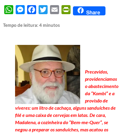
WhatsApp
Messenger
Facebook
Twitter
Email
PrintFriendly
Share
Tempo de leitura:
4
minutos
Precavidos,
providenciamos
o abastecimento
da “Kombi” e a
provisão de
víveres: um litro de cachaça, alguns sanduíches de
filé e uma caixa de cervejas em latas. De cara,
Madalena, a cozinheira do “Bem-me-Quer”, se
negou a preparar os sanduíches, mas acatou os