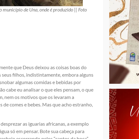
município de Una, onde é produzido || Foto
amente que Deus deixou as coisas boas do
seus filhos, indistintamente, embora alguns
esnobar algumas comidas e bebidas por
o cabe eu analisar o que eles pensam, o que
, nem os motivos que os levaram a
os de comes e bebes. Mas que acho estranho,
desprezar as iguarias africanas, a exemplo
 água só em pensar. Bote sua cabeça para
echeio escorrendo pelos “cantos da boca”,