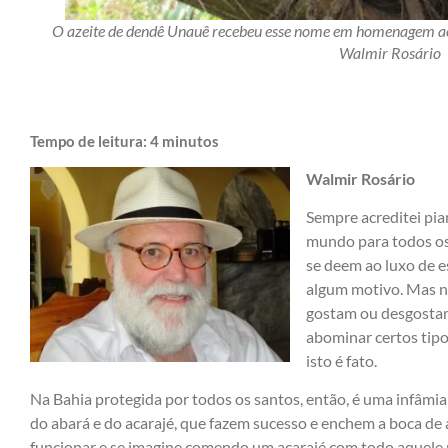
O azeite de dendê Unauê recebeu esse nome em homenagem ao 
Walmir Rosário
Tempo de leitura:
4
minutos
Walmir Rosário
Sempre acreditei pi
mundo para todos os 
se deem ao luxo de 
algum motivo. Mas nã
gostam ou desgostam
abominar certos tip
isto é fato.
Na Bahia protegida por todos os santos, então, é uma infâmia 
do abará e do acarajé, que fazem sucesso e enchem a boca de
funcionar e se imagine comendo um acarajé com todo aquele r