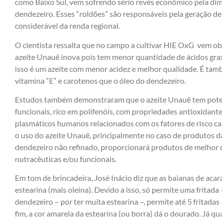
como Baixo Sul, vem sofrendo sério revés econômico pela dim
dendezeiro. Esses “roldões” são responsáveis pela geração de 
considerável da renda regional.
O cientista ressalta que no campo a cultivar HIE OxG vem ob
azeite Unauê inova pois tem menor quantidade de ácidos grax
isso é um azeite com menor acidez e melhor qualidade. É tam
vitamina “E” e carotenos que o óleo do dendezeiro.
Estudos também demonstraram que o azeite Unauê tem poten
funcionais, rico em polifenóis, com propriedades antioxidante
plasmáticos humanos relacionados com os fatores de risco car
o uso do azeite Unauê, principalmente no caso de produtos da 
dendezeiro não refinado, proporcionará produtos de melhor 
nutracêuticas e/ou funcionais.
Em tom de brincadeira, José Inácio diz que as baianas de aca
estearina (mais oleina). Devido a isso, só permite uma fritada
dendezeiro – por ter muita estearina –, permite até 5 fritada
fim, a cor amarela da estearina (ou borra) dá o dourado. Já qu