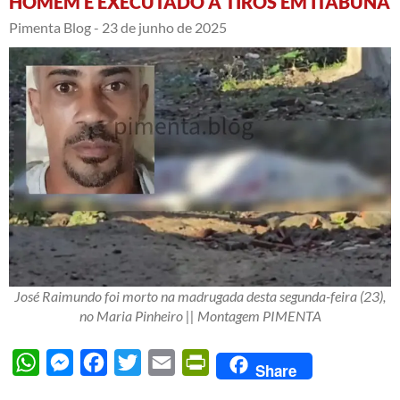
HOMEM É EXECUTADO A TIROS EM ITABUNA
Pimenta Blog -
23 de junho de 2025
José Raimundo foi morto na madrugada desta segunda-feira (23),
no Maria Pinheiro || Montagem PIMENTA
WhatsApp
Messenger
Facebook
Twitter
Email
PrintFriendly
Share