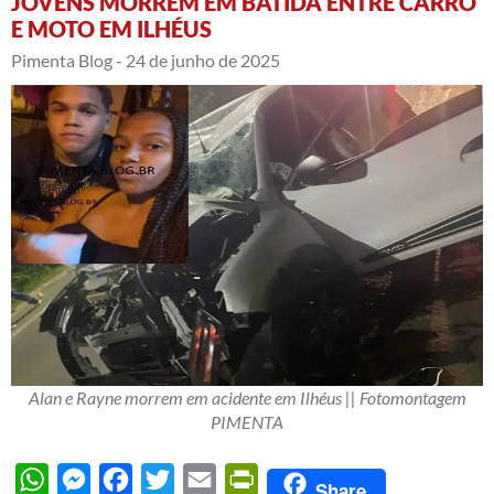
JOVENS MORREM EM BATIDA ENTRE CARRO
E MOTO EM ILHÉUS
Pimenta Blog -
24 de junho de 2025
Alan e Rayne morrem em acidente em Ilhéus || Fotomontagem
PIMENTA
WhatsApp
Messenger
Facebook
Twitter
Email
PrintFriendly
Share