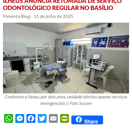
ILHÉUS ANUNCIA RETOMADA DE SERVIÇO
ODONTOLÓGICO REGULAR NO BASÍLIO
Pimenta Blog -
11 de julho de 2025
Conforme a Sesau, por dois anos, unidade ofertou apenas serviços
emergenciais || Foto Sucom
WhatsApp
Messenger
Facebook
Twitter
Email
PrintFriendly
Share