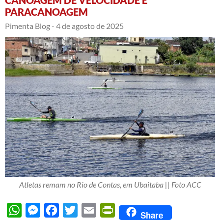
CANOAGEM DE VELOCIDADE E
PARACANOAGEM
Pimenta Blog -
4 de agosto de 2025
Atletas remam no Rio de Contas, em Ubaitaba || Foto ACC
WhatsApp
Messenger
Facebook
Twitter
Email
PrintFriendly
Share