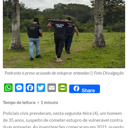
Padrasto é preso acusado de estuprar enteadas || Foto Divulgação
WhatsApp
Messenger
Facebook
Twitter
Email
PrintFriendly
Share
Tempo de leitura:
< 1
minuto
Policiais civis prenderam, nesta segunda-feira (4), um homem
de 35 anos, suspeito de cometer estupro de vulnerável contra
duas enteadas. As investigações começaram em 2021, quando