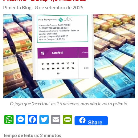
Pimenta Blog -
8 de setembro de 2025
O jogo que "acertou" as 15 dezenas, mas não levou o prêmio.
WhatsApp
Messenger
Facebook
Twitter
Email
PrintFriendly
Share
Tempo de leitura:
2
minutos