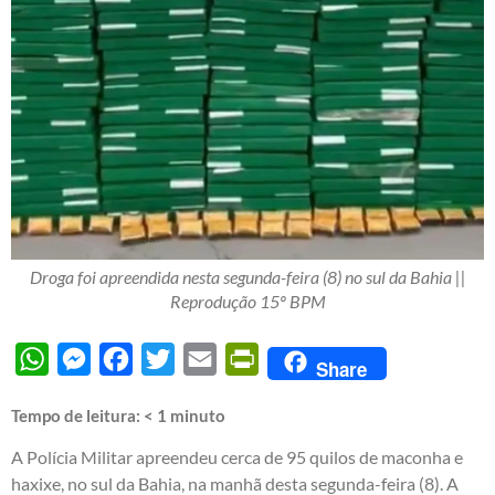
Droga foi apreendida nesta segunda-feira (8) no sul da Bahia ||
Reprodução 15º BPM
WhatsApp
Messenger
Facebook
Twitter
Email
PrintFriendly
Share
Tempo de leitura:
< 1
minuto
A Polícia Militar apreendeu cerca de 95 quilos de maconha e
haxixe, no sul da Bahia, na manhã desta segunda-feira (8). A