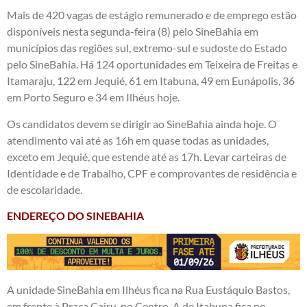
Mais de 420 vagas de estágio remunerado e de emprego estão
disponíveis nesta segunda-feira (8) pelo SineBahia em
municípios das regiões sul, extremo-sul e sudoste do Estado
pelo SineBahia. Há 124 oportunidades em Teixeira de Freitas e
Itamaraju, 122 em Jequié, 61 em Itabuna, 49 em Eunápolis, 36
em Porto Seguro e 34 em Ilhéus hoje.
Os candidatos devem se dirigir ao SineBahia ainda hoje. O
atendimento vai até as 16h em quase todas as unidades,
exceto em Jequié, que estende até as 17h. Levar carteiras de
Identidade e de Trabalho, CPF e comprovantes de residência e
de escolaridade.
ENDEREÇO DO SINEBAHIA
A unidade SineBahia em Ilhéus fica na Rua Eustáquio Bastos,
em frente à Praça Cairu, no Centro. A de Itabuna fica no