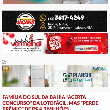
FAMÍLIA DO SUL DA BAHIA “ACERTA
CONCURSO” DA LOTOFÁCIL, MAS “PERDE
PRÊMIO” DE R$ 4,3 MILHÕES