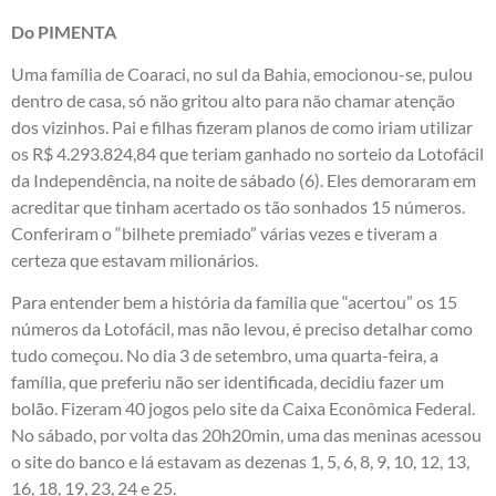
Do PIMENTA
Uma família de Coaraci, no sul da Bahia, emocionou-se, pulou
dentro de casa, só não gritou alto para não chamar atenção
dos vizinhos. Pai e filhas fizeram planos de como iriam utilizar
os R$ 4.293.824,84 que teriam ganhado no sorteio da Lotofácil
da Independência, na noite de sábado (6). Eles demoraram em
acreditar que tinham acertado os tão sonhados 15 números.
Conferiram o “bilhete premiado” várias vezes e tiveram a
certeza que estavam milionários.
Para entender bem a história da família que “acertou” os 15
números da Lotofácil, mas não levou, é preciso detalhar como
tudo começou. No dia 3 de setembro, uma quarta-feira, a
família, que preferiu não ser identificada, decidiu fazer um
bolão. Fizeram 40 jogos pelo site da Caixa Econômica Federal.
No sábado, por volta das 20h20min, uma das meninas acessou
o site do banco e lá estavam as dezenas 1, 5, 6, 8, 9, 10, 12, 13,
16, 18, 19, 23, 24 e 25.