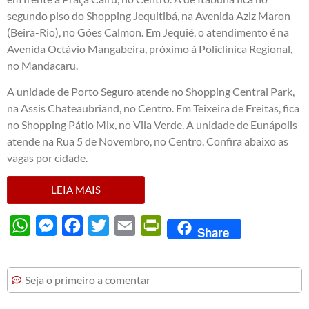
segundo piso do Shopping Jequitibá, na Avenida Aziz Maron
(Beira-Rio), no Góes Calmon. Em Jequié, o atendimento é na
Avenida Octávio Mangabeira, próximo à Policlínica Regional,
no Mandacaru.
A unidade de Porto Seguro atende no Shopping Central Park,
na Assis Chateaubriand, no Centro. Em Teixeira de Freitas, fica
no Shopping Pátio Mix, no Vila Verde. A unidade de Eunápolis
atende na Rua 5 de Novembro, no Centro. Confira abaixo as
vagas por cidade.
LEIA MAIS
WhatsApp
Messenger
Facebook
Twitter
Email
PrintFriendly
Share
Seja o primeiro a comentar