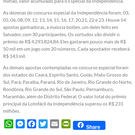
milhão, valor acumulado para o Especial da Independência.
As dezenas do concurso especial da Independência foram: 03,
05, 06, 08, 09, 12, 13, 14, 15, 16, 17, 20,21, 22 e 23. Houve 54
apostas ganhadoras, a maioria bolões, um deles feito em
Salvador, com 30 participantes. Os sortudos vão dividir o
prêmio de R$ 4.293.824,84. Eles gastaram pouco mais de R$
50 mil em um jogo com 20 números. Cada apostador receberá
R$ 143 mil.
As demais apostas contempladas no concurso especial foram
dos estados do Ceará, Espírito Santo, Goiás, Mato Grosso do
Sul, Pará, Paraíba, Paraná, Rio de Janeiro, Rio Grande do Norte,
Rondônia, Rio Grande do Sul, São Paulo, Pernambuco,
Maranhão, além do Distrito Federal. O valor total do prêmio
principal da Lotofácil da Independência superou os R$ 231
milhões.
WhatsApp
Messenger
Facebook
Twitter
Email
PrintFriendly
Share