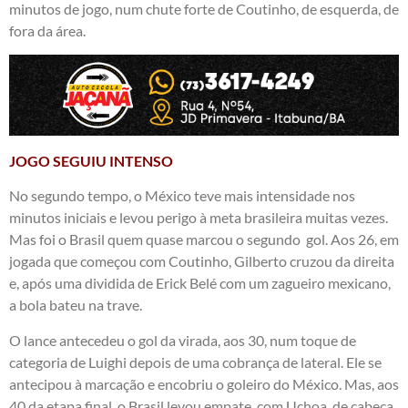
minutos de jogo, num chute forte de Coutinho, de esquerda, de
fora da área.
JOGO SEGUIU INTENSO
No segundo tempo, o México teve mais intensidade nos
minutos iniciais e levou perigo à meta brasileira muitas vezes.
Mas foi o Brasil quem quase marcou o segundo gol. Aos 26, em
jogada que começou com Coutinho, Gilberto cruzou da direita
e, após uma dividida de Erick Belé com um zagueiro mexicano,
a bola bateu na trave.
O lance antecedeu o gol da virada, aos 30, num toque de
categoria de Luighi depois de uma cobrança de lateral. Ele se
antecipou à marcação e encobriu o goleiro do México. Mas, aos
40 da etapa final, o Brasil levou empate, com Uchoa, de cabeça,