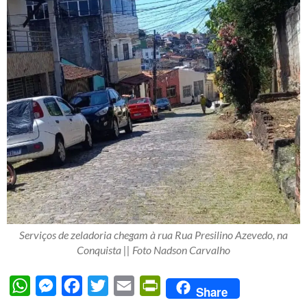
Serviços de zeladoria chegam à rua Rua Presilino Azevedo, na
Conquista || Foto Nadson Carvalho
WhatsApp
Messenger
Facebook
Twitter
Email
PrintFriendly
Share