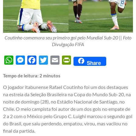
Coutinho comemora seu primeiro gol pelo Mundial Sub-20 || Foto
Divulgação FIFA
WhatsApp
Messenger
Facebook
Twitter
Email
PrintFriendly
Share
Tempo de leitura:
2
minutos
O jogador itabunense Rafael Coutinho foi um dos destaques
na estreia da Seleção Brasileira na Copa do Mundo Sub-20, na
noite de domingo (28), no Estádio Nacional de Santiago, no
Chile. O meio campista foi autor de um dos gols no empate de
2 a 2 com o México pelo Grupo C. Luighi marcou o segundo gol
do Brasil, que saiu perdendo, empatou, virou, mas vacilou no
final da partida.