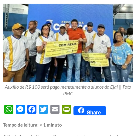
Auxílio de R$ 100 será pago mensalmente a alunos do Ejai || Foto
PMC
WhatsApp
Messenger
Facebook
Twitter
Email
PrintFriendly
Share
Tempo de leitura:
< 1
minuto