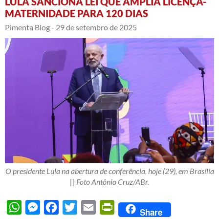
LULA SANCIONA LEI QUE AMPLIA LICENÇA-
MATERNIDADE PARA 120 DIAS
Pimenta Blog -
29 de setembro de 2025
O presidente Lula na abertura de conferência, hoje (29), em Brasília
|| Foto Antônio Cruz/ABr.
WhatsApp
Messenger
Facebook
Twitter
Email
PrintFriendly
Share