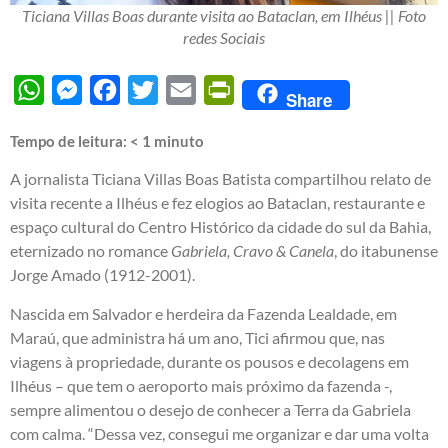
Ticiana Villas Boas durante visita ao Bataclan, em Ilhéus || Foto
redes Sociais
WhatsApp
Messenger
Facebook
Twitter
Email
PrintFriendly
Share
Tempo de leitura:
< 1
minuto
A jornalista Ticiana Villas Boas Batista compartilhou relato de
visita recente a Ilhéus e fez elogios ao Bataclan, restaurante e
espaço cultural do Centro Histórico da cidade do sul da Bahia,
eternizado no romance
Gabriela, Cravo & Canela
, do itabunense
Jorge Amado (1912-2001).
Nascida em Salvador e herdeira da Fazenda Lealdade, em
Maraú, que administra há um ano, Tici afirmou que, nas
viagens à propriedade, durante os pousos e decolagens em
Ilhéus – que tem o aeroporto mais próximo da fazenda -,
sempre alimentou o desejo de conhecer a Terra da Gabriela
com calma. “Dessa vez, consegui me organizar e dar uma volta