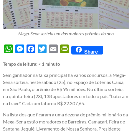
Mega-Sena sorteia um dos maiores prêmios do ano
WhatsApp
Messenger
Facebook
Twitter
Email
PrintFriendly
Share
Tempo de leitura:
< 1
minuto
Sem ganhador na faixa principal há vários concursos, a Mega-
Sena sorteia, neste sábado (25), no Espaço de Loterias Caixa,
em São Paulo, o prêmio de R$ 95 milhões. No último sorteio,
na quinta-feira (23), 138 apostadores em todo o país “bateram
na trave”. Cada um faturou R$ 22.307,65.
Na lista dos que ficaram a uma dezena de prêmio milionário da
Mega-Sena estão moradores de Barreiras, Camaçari, Feira de
Santana, Jequié, Livramento de Nossa Senhora, Presidente