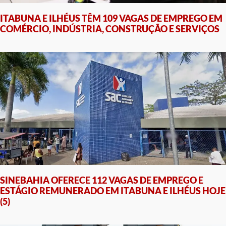
ITABUNA E ILHÉUS TÊM 109 VAGAS DE EMPREGO EM
COMÉRCIO, INDÚSTRIA, CONSTRUÇÃO E SERVIÇOS
SINEBAHIA OFERECE 112 VAGAS DE EMPREGO E
ESTÁGIO REMUNERADO EM ITABUNA E ILHÉUS HOJE
(5)