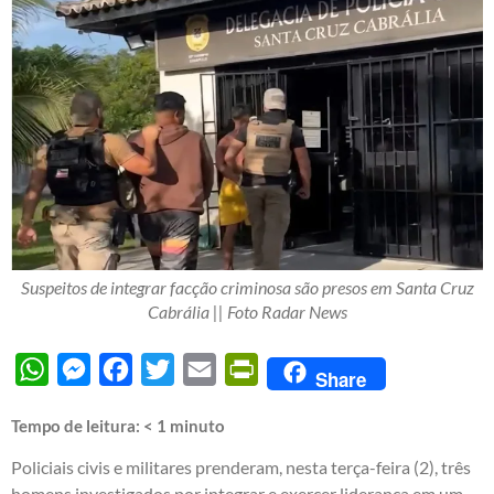
Suspeitos de integrar facção criminosa são presos em Santa Cruz
Cabrália || Foto Radar News
WhatsApp
Messenger
Facebook
Twitter
Email
PrintFriendly
Share
Tempo de leitura:
< 1
minuto
Policiais civis e militares prenderam, nesta terça-feira (2), três
homens investigados por integrar e exercer liderança em um