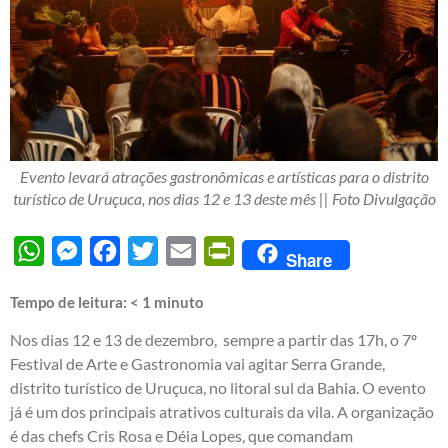
Evento levará atrações gastronômicas e artísticas para o distrito
turístico de Uruçuca, nos dias 12 e 13 deste mês || Foto Divulgação
WhatsApp
Messenger
Facebook
Twitter
Email
PrintFriendly
Share
Tempo de leitura:
< 1
minuto
Nos dias 12 e 13 de dezembro, sempre a partir das 17h, o 7º
Festival de Arte e Gastronomia vai agitar Serra Grande,
distrito turístico de Uruçuca, no litoral sul da Bahia. O evento
já é um dos principais atrativos culturais da vila. A organização
é das chefs Cris Rosa e Déia Lopes, que comandam