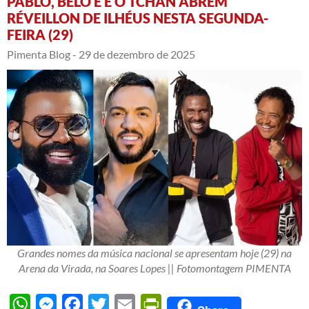
PABLO, BELO E É O TCHAN ABREM
RÉVEILLON DE ILHÉUS NESTA SEGUNDA-
FEIRA (29)
Pimenta Blog -
29 de dezembro de 2025
Grandes nomes da música nacional se apresentam hoje (29) na
Arena da Virada, na Soares Lopes || Fotomontagem PIMENTA
WhatsApp
Messenger
Facebook
Twitter
Email
PrintFriendly