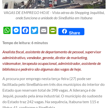
VAGAS DE EMPREGO HOJE - Vista aérea do Shopping Jequitibá,
onde funciona a unidade do SineBahia em Itabuna
WhatsApp
Messenger
Facebook
Twitter
Email
PrintFriendly
Share
Tempo de leitura:
6
minutos
Analista fiscal, assistente de departamento de pessoal, supervisor
administrativo, vendedor, gerente, diretor de marketing,
videomaker, terapeuta ocupacional, administrador, assistente de
biblioteca e pedreiro são algumas das vagas de hoje.
A procura por emprego nesta terça-feira (27) pode ser
facilitada pelo SineBahia em três dos municípios do interior do
Estado que reservam total de 398 vagas. A liderança é de
Jequié, puxado pela área industrial. O município do sudoeste
do Estado traz 242 vagas. Na sequência, Itabuna tem 115 e
Ilhéus 41, conforme o SineBahia.