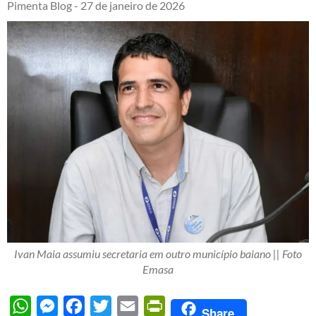
Pimenta Blog -
27 de janeiro de 2026
Ivan Maia assumiu secretaria em outro município baiano || Foto
Emasa
WhatsApp
Messenger
Facebook
Twitter
Email
PrintFriendly
Share