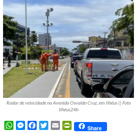
Radar de velocidade na Avenida Osvaldo Cruz, em Ilhéus || Foto
Ilhéus24h
WhatsApp
Messenger
Facebook
Twitter
Email
PrintFriendly
Share