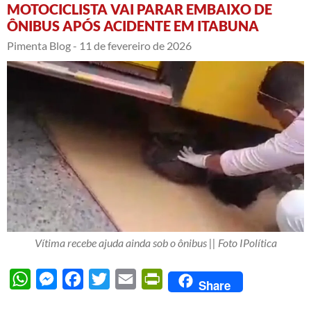
MOTOCICLISTA VAI PARAR EMBAIXO DE
ÔNIBUS APÓS ACIDENTE EM ITABUNA
Pimenta Blog -
11 de fevereiro de 2026
Vítima recebe ajuda ainda sob o ônibus || Foto IPolítica
WhatsApp
Messenger
Facebook
Twitter
Email
PrintFriendly
Share