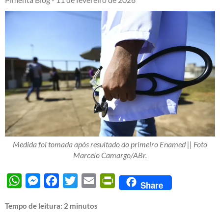
Medida foi tomada após resultado do primeiro Enamed || Foto
Marcelo Camargo/ABr.
WhatsApp
Messenger
Facebook
Twitter
Email
PrintFriendly
Share
Tempo de leitura:
2
minutos