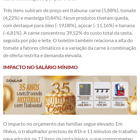
Três itens subiram de preço em Itabuna: carne (5,88%), tomate
(4,22%) e manteiga (0,84%). Nove produtos tiveram queda,
com destaque para óleo (-19,08%), açúcar (-11,16%) e banana
(-6,81%). A carne concentrou 39,52% do custo total da cesta,
seguida por pão e leite. O boletim também relaciona a alta do
tomate a fatores climáticos e a variação da carne à combinação
de oferta restrita e demanda elevada.
IMPACTO NO SALÁRIO MÍNIMO
O impacto no orçamento das famílias segue elevado. Em
Ilhéus, o trabalhador precisou de 81h e 11 minutos de trabalho
para adquirir os 12 itens da cesta básica, o que comprometeu