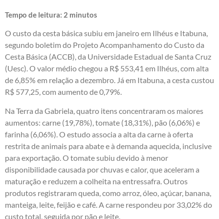
Tempo de leitura:
2
minutos
O custo da cesta básica subiu em janeiro em Ilhéus e Itabuna,
segundo boletim do Projeto Acompanhamento do Custo da
Cesta Básica (ACCB), da Universidade Estadual de Santa Cruz
(Uesc). O valor médio chegou a R$ 553,41 em Ilhéus, com alta
de 6,85% em relação a dezembro. Já em Itabuna, a cesta custou
R$ 577,25, com aumento de 0,79%.
Na Terra da Gabriela, quatro itens concentraram os maiores
aumentos: carne (19,78%), tomate (18,31%), pão (6,06%) e
farinha (6,06%). O estudo associa a alta da carne à oferta
restrita de animais para abate e à demanda aquecida, inclusive
para exportação. O tomate subiu devido à menor
disponibilidade causada por chuvas e calor, que aceleram a
maturação e reduzem a colheita na entressafra. Outros
produtos registraram queda, como arroz, óleo, açúcar, banana,
manteiga, leite, feijão e café. A carne respondeu por 33,02% do
custo total, seguida por pão e leite.