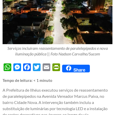
Serviços incluíram reassentamento de paralelepípedos e nova
iluminação pública || Foto Nadson Carvalho/Sucom
WhatsApp
Messenger
Facebook
Twitter
Email
PrintFriendly
Share
Tempo de leitura:
< 1
minuto
A Prefeitura de Ilhéus executou serviços de reassentamento
de paralelepípedos na Avenida Vereador Marcus Paiva, no
bairro Cidade Nova. A intervenção também incluiu a
substituição de luminárias por tecnologia LED e a instalação
de cestos decorativos nas árvores ao longo da via.