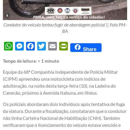
Condutor do veículo tentou fugir de abordagem policial || Foto PM-
BA
WhatsApp
Messenger
Facebook
Twitter
Email
PrintFriendly
Share
Tempo de leitura:
< 1
minuto
Equipe da 68ª Companhia Independente de Polícia Militar
(CIPM) apreendeu uma motocicleta com indícios de
adulteração, na noite desta terça-feira (10), na Ladeira do
Canecão, próximo à Avenida Itabuna, em Ilhéus.
Os policiais abordaram dois indivíduos após tentativa de fuga
da viatura. Durante a fiscalização, constataram que o condutor
não tinha Carteira Nacional de Habilitação (CNH). Também
verificaram que o licenciamento do veículo estava vencido e