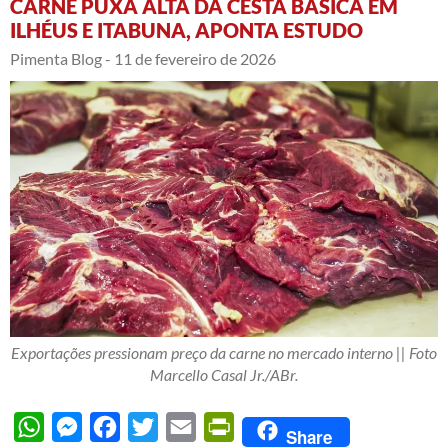
CARNE PUXA ALTA DA CESTA BÁSICA EM
ILHÉUS E ITABUNA, APONTA ESTUDO
Pimenta Blog -
11 de fevereiro de 2026
Exportações pressionam preço da carne no mercado interno || Foto
Marcello Casal Jr./ABr.
WhatsApp
Messenger
Facebook
Twitter
Email
PrintFriendly
Share