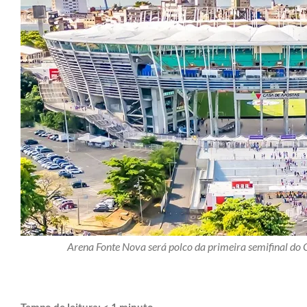
Arena Fonte Nova será polco da primeira semifinal do
Tempo de leitura:
< 1
minuto