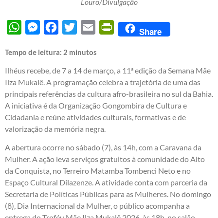
Louro/Divulgação
WhatsApp
Messenger
Facebook
Twitter
Email
PrintFriendly
Share
Tempo de leitura:
2
minutos
Ilhéus recebe, de 7 a 14 de março, a 11ª edição da Semana Mãe
Ilza Mukalê. A programação celebra a trajetória de uma das
principais referências da cultura afro-brasileira no sul da Bahia.
A iniciativa é da Organização Gongombira de Cultura e
Cidadania e reúne atividades culturais, formativas e de
valorização da memória negra.
A abertura ocorre no sábado (7), às 14h, com a Caravana da
Mulher. A ação leva serviços gratuitos à comunidade do Alto
da Conquista, no Terreiro Matamba Tombenci Neto e no
Espaço Cultural Dilazenze. A atividade conta com parceria da
Secretaria de Políticas Públicas para as Mulheres. No domingo
(8), Dia Internacional da Mulher, o público acompanha a
entrega do Troféu Mãe Ilza Mukalê 2026, às 18h, no salão