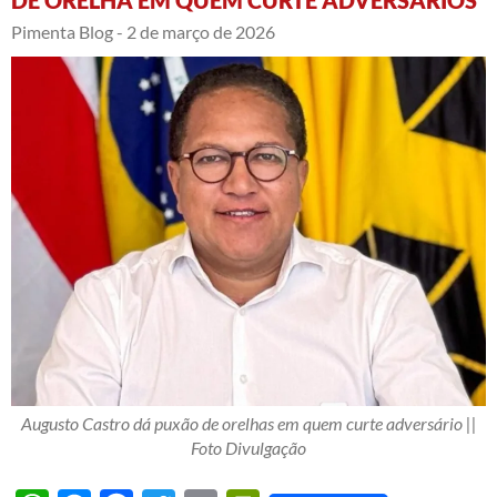
DE ORELHA EM QUEM CURTE ADVERSÁRIOS
Pimenta Blog -
2 de março de 2026
Augusto Castro dá puxão de orelhas em quem curte adversário ||
Foto Divulgação