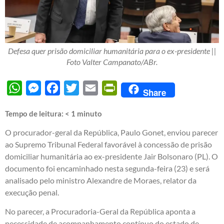
Defesa quer prisão domiciliar humanitária para o ex-presidente ||
Foto Valter Campanato/ABr.
WhatsApp
Messenger
Facebook
Twitter
Email
PrintFriendly
Share
Tempo de leitura:
< 1
minuto
O procurador-geral da República, Paulo Gonet, enviou parecer
ao Supremo Tribunal Federal favorável à concessão de prisão
domiciliar humanitária ao ex-presidente Jair Bolsonaro (PL). O
documento foi encaminhado nesta segunda-feira (23) e será
analisado pelo ministro Alexandre de Moraes, relator da
execução penal.
No parecer, a Procuradoria-Geral da República aponta a
necessidade de acompanhamento contínuo do estado de