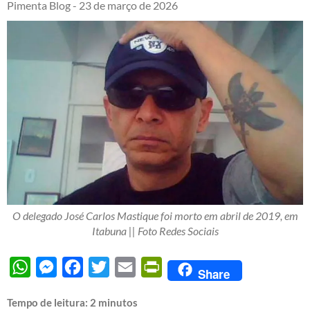
Pimenta Blog -
23 de março de 2026
O delegado José Carlos Mastique foi morto em abril de 2019, em
Itabuna || Foto Redes Sociais
WhatsApp
Messenger
Facebook
Twitter
Email
PrintFriendly
Share
Tempo de leitura:
2
minutos