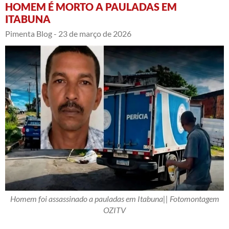
HOMEM É MORTO A PAULADAS EM
ITABUNA
Pimenta Blog -
23 de março de 2026
Homem foi assassinado a pauladas em Itabuna|| Fotomontagem
OZITV