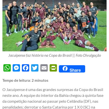
Jacuipense faz história na Copa do Brasil || Foto Divulgação
WhatsApp
Messenger
Facebook
Twitter
Email
PrintFriendly
Share
Tempo de leitura:
2
minutos
O Jacuipense é uma das grandes surpresas da Copa do Brasil
neste ano. A equipe do interior da Bahia chegou à quinta fase
da competição nacional ao passar pelo Ceilândia (DF), nas
penalidades; derrotar o Santa Catarina por 1 X 0 (SC) na