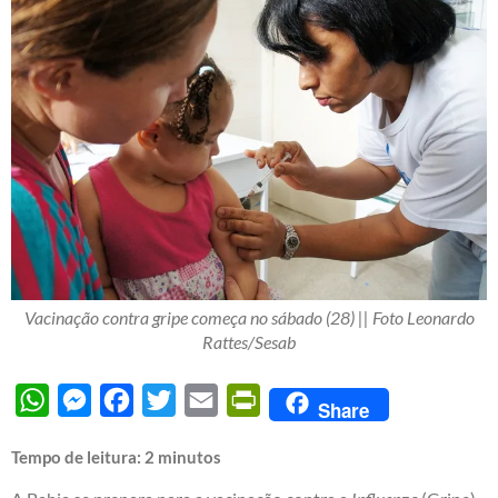
Vacinação contra gripe começa no sábado (28) || Foto Leonardo
Rattes/Sesab
WhatsApp
Messenger
Facebook
Twitter
Email
PrintFriendly
Share
Tempo de leitura:
2
minutos