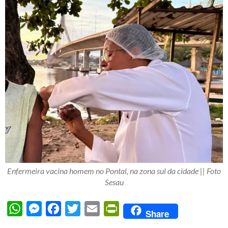
Enfermeira vacina homem no Pontal, na zona sul da cidade || Foto
Sesau
WhatsApp
Messenger
Facebook
Twitter
Email
PrintFriendly
Share