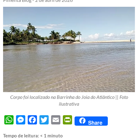
Corpo foi localizado na Barrinha do Joia do Atlântico || Foto
ilustrativa
WhatsApp
Messenger
Facebook
Twitter
Email
PrintFriendly
Share
Tempo de leitura:
< 1
minuto