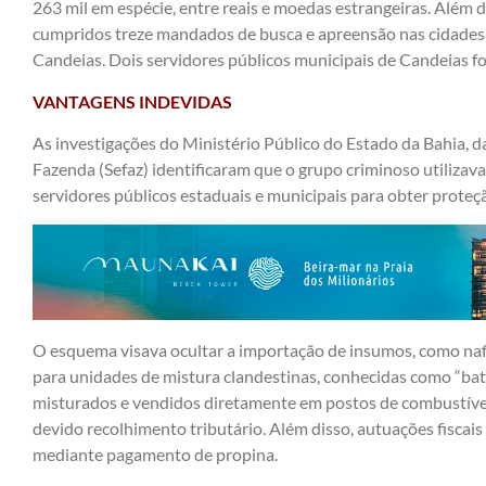
263 mil em espécie, entre reais e moedas estrangeiras. Além 
cumpridos treze mandados de busca e apreensão nas cidades d
Candeias. Dois servidores públicos municipais de Candeias f
VANTAGENS INDEVIDAS
As investigações do Ministério Público do Estado da Bahia, da 
Fazenda (Sefaz) identificaram que o grupo criminoso utiliza
servidores públicos estaduais e municipais para obter proteção
O esquema visava ocultar a importação de insumos, como naf
para unidades de mistura clandestinas, conhecidas como “bate
misturados e vendidos diretamente em postos de combustívei
devido recolhimento tributário. Além disso, autuações fiscais
mediante pagamento de propina.