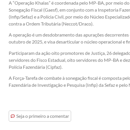
A “Operação Khalas” é coordenada pelo MP-BA, por meio do
Sonegação Fiscal (Gaesf), em conjunto com a Inspetoria Faze
(Infip/Sefaz) e a Polícia Civil, por meio do Núcleo Especial
contra a Ordem Tributária (Neccot/Draco).
A operação é um desdobramento das apurações decorrentes 
outubro de 2025, e visa desarticular o núcleo operacional e f
Participaram da ação oito promotores de Justiça, 26 delegados d
servidores do Fisco Estadual, oito servidores do MP-BA e de
Polícia Fazendária (Cipfaz).
A Força-Tarefa de combate à sonegação fiscal é composta pel
Fazendária de Investigação e Pesquisa (Infip) da Sefaz e pelo 
Seja o primeiro a comentar