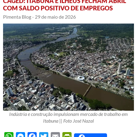
CAGED: ITABUNA E ILHÉUS FECHAM ABRIL
COM SALDO POSITIVO DE EMPREGOS
Pimenta Blog -
29 de maio de 2026
Indústria e construção impulsionam mercado de trabalho em
Itabuna || Foto José Nazal
WhatsApp
Messenger
Facebook
Twitter
Email
PrintFriendly