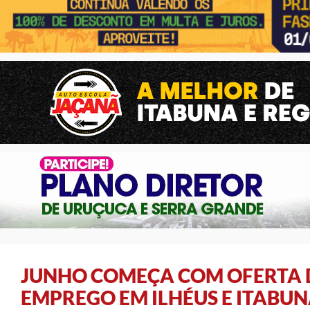
JUNHO COMEÇA COM OFERTA D
EMPREGO EM ILHÉUS E ITABUN