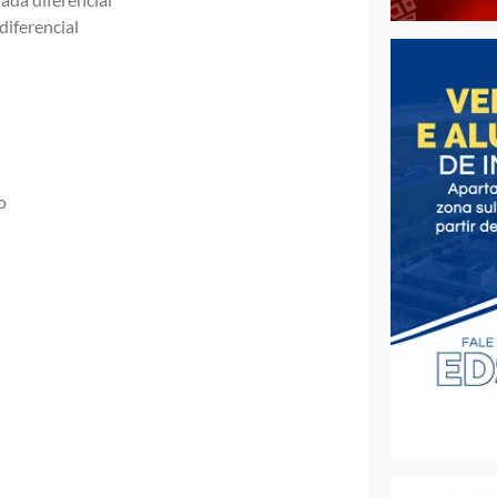
iferencial
o