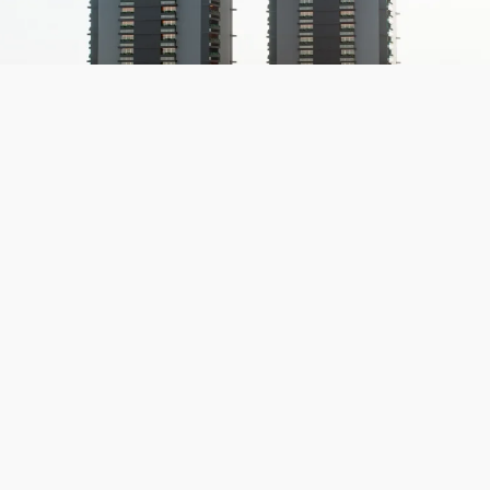
AERONÁUTICA AUTORIZA EMPREENDIMENTOS
TONS DE BRISA E MAUNAKAI EM ILHÉUS
Desenvolvido por