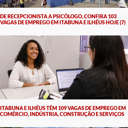
DE RECEPCIONISTA A PSICÓLOGO, CONFIRA 103
VAGAS DE EMPREGO EM ITABUNA E ILHÉUS HOJE (7)
ITABUNA E ILHÉUS TÊM 109 VAGAS DE EMPREGO EM
COMÉRCIO, INDÚSTRIA, CONSTRUÇÃO E SERVIÇOS