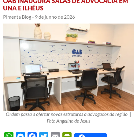
OAB INAUGURA SALAS DE ADVOCACIA EM
UNA E ILHÉUS
Pimenta Blog -
9 de junho de 2026
Ordem passa a ofertar novas estruturas a advogados da região ||
Foto Angelino de Jesus
WhatsApp
Messenger
Facebook
Twitter
Email
PrintFriendly