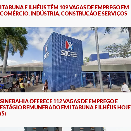
ITABUNA E ILHÉUS TÊM 109 VAGAS DE EMPREGO EM
COMÉRCIO, INDÚSTRIA, CONSTRUÇÃO E SERVIÇOS
SINEBAHIA OFERECE 112 VAGAS DE EMPREGO E
ESTÁGIO REMUNERADO EM ITABUNA E ILHÉUS HOJE
(5)