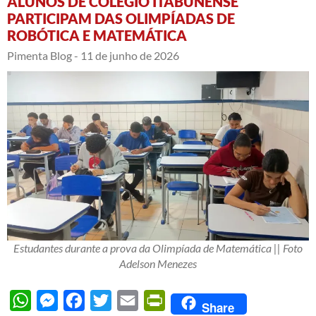
ALUNOS DE COLÉGIO ITABUNENSE
PARTICIPAM DAS OLIMPÍADAS DE
ROBÓTICA E MATEMÁTICA
Pimenta Blog -
11 de junho de 2026
Estudantes durante a prova da Olimpíada de Matemática || Foto
Adelson Menezes
WhatsApp
Messenger
Facebook
Twitter
Email
PrintFriendly
Share