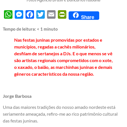
WhatsApp
Messenger
Facebook
Twitter
Email
PrintFriendly
Share
Tempo de leitura:
< 1
minuto
Nas festas juninas promovidas por estados e
municípios, regadas a cachês milionários,
desfilam de sertanejos a DJs. E o que menos se vê
são artistas regionais comprometidos com o xote,
o xaxado, o baião, as marchinhas juninas e demais
gêneros característicos da nossa região.
Jorge Barbosa
Uma das maiores tradições do nosso amado nordeste está
seriamente ameaçada, refiro-me ao rico patrimônio cultural
das festas juninas.