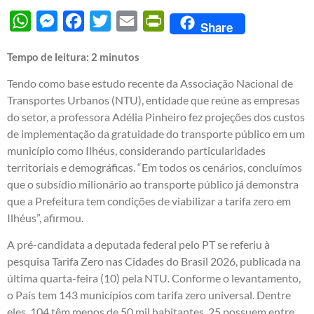
WhatsApp
Messenger
Facebook
Twitter
Email
PrintFriendly
Share
Tempo de leitura:
2
minutos
Tendo como base estudo recente da Associação Nacional de
Transportes Urbanos (NTU), entidade que reúne as empresas
do setor, a professora Adélia Pinheiro fez projeções dos custos
de implementação da gratuidade do transporte público em um
município como Ilhéus, considerando particularidades
territoriais e demográficas. “Em todos os cenários, concluímos
que o subsídio milionário ao transporte público já demonstra
que a Prefeitura tem condições de viabilizar a tarifa zero em
Ilhéus”, afirmou.
A pré-candidata a deputada federal pelo PT se referiu à
pesquisa Tarifa Zero nas Cidades do Brasil 2026, publicada na
última quarta-feira (10) pela NTU. Conforme o levantamento,
o País tem 143 municípios com tarifa zero universal. Dentre
eles, 104 têm menos de 50 mil habitantes, 25 possuem entre