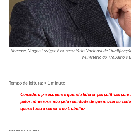
Ilheense, Magno Lavigne é ex-secretário Nacional de Qualifica
Ministério do Trabalho e
Tempo de leitura:
< 1
minuto
Considero preocupante quando lideranças políticas pare
pelos números e não pela realidade de quem acorda cedo,
quase toda a semana ao trabalho.
Magno Lavigne