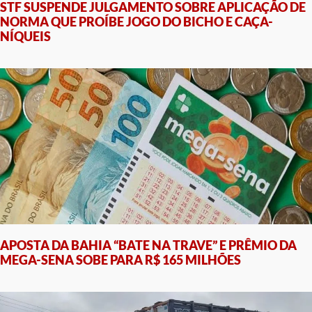
STF SUSPENDE JULGAMENTO SOBRE APLICAÇÃO DE
NORMA QUE PROÍBE JOGO DO BICHO E CAÇA-
NÍQUEIS
APOSTA DA BAHIA “BATE NA TRAVE” E PRÊMIO DA
MEGA-SENA SOBE PARA R$ 165 MILHÕES