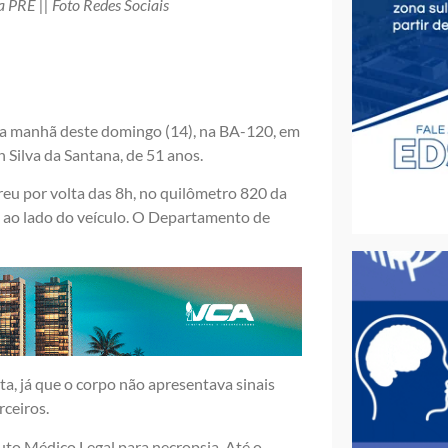
 PRE || Foto Redes Sociais
a manhã deste domingo (14), na BA-120, em
on Silva da Santana, de 51 anos.
reu por volta das 8h, no quilômetro 820 da
a, ao lado do veículo. O Departamento de
ta, já que o corpo não apresentava sinais
rceiros.
uto Médico Legal para necropsia. Até o