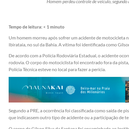
Homem perdeu controle de veículo, segundo a
Tempo de leitura:
< 1
minuto
Um homem morreu após sofrer um acidente de motocicleta n
Ibirataia, no sul da Bahia. A vítima foi identificada como Gíls
De acordo com a Polícia Rodoviária Estadual, o acidente ocor
rodovia. O corpo do motociclista foi encontrado fora da pist
Polícia Técnica esteve no local para fazer a perícia.
Segundo a PRE, a ocorrência foi classificada como saída de pis
que indicassem outro tipo de acidente ou a participação de te
O corpo de Gílson Silva da Santana foi encaminhado ao Instit