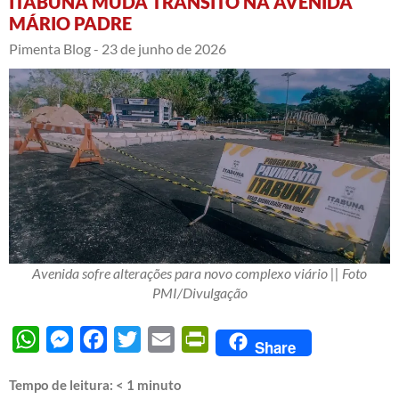
ITABUNA MUDA TRÂNSITO NA AVENIDA
MÁRIO PADRE
Pimenta Blog -
23 de junho de 2026
Avenida sofre alterações para novo complexo viário || Foto
PMI/Divulgação
WhatsApp
Messenger
Facebook
Twitter
Email
PrintFriendly
Share
Tempo de leitura:
< 1
minuto