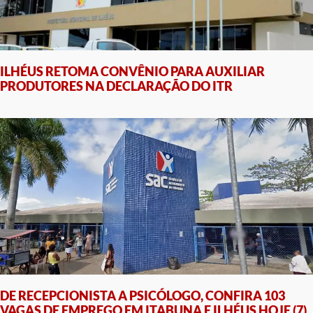
ILHÉUS RETOMA CONVÊNIO PARA AUXILIAR
PRODUTORES NA DECLARAÇÃO DO ITR
DE RECEPCIONISTA A PSICÓLOGO, CONFIRA 103
VAGAS DE EMPREGO EM ITABUNA E ILHÉUS HOJE (7)