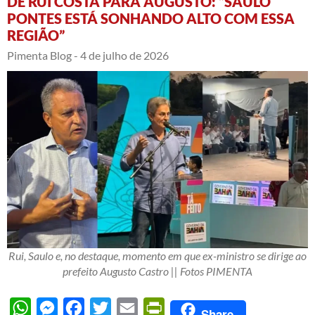
DE RUI COSTA PARA AUGUSTO: “SAULO
PONTES ESTÁ SONHANDO ALTO COM ESSA
REGIÃO”
Pimenta Blog -
4 de julho de 2026
Rui, Saulo e, no destaque, momento em que ex-ministro se dirige ao
prefeito Augusto Castro || Fotos PIMENTA
WhatsApp
Messenger
Facebook
Twitter
Email
PrintFriendly
Share