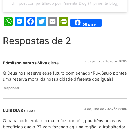
Um post compartilhado por Pimenta Blog (@pimenta.blog)
WhatsApp
Messenger
Facebook
Twitter
Email
PrintFriendly
Share
Respostas de 2
4 de julho de 2026 às 16:05
Edmilson santos Silva
disse:
Q Deus nos reserve esse futuro bom senador Ruy,Saulo pontes
uma reserva moral da nossa cidade diferente dos iguais!
Responder
4 de julho de 2026 às 22:05
LUIS DIAS
disse:
O trabalhador vota em quem faz por nós, parabéns pelos os
benefícios que o PT vem fazendo aqui na região, o trabalhador