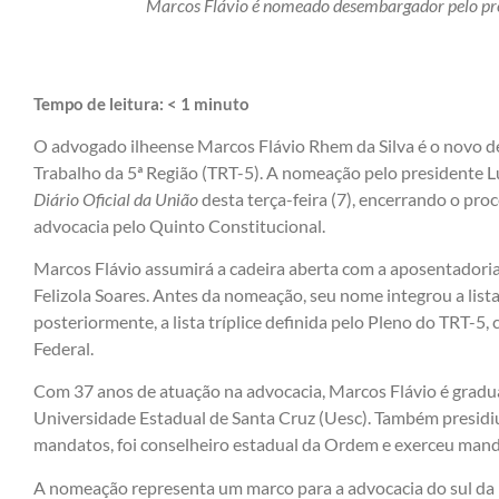
Marcos Flávio é nomeado desembargador pelo pres
Tempo de leitura:
< 1
minuto
O advogado ilheense Marcos Flávio Rhem da Silva é o novo 
Trabalho da 5ª Região (TRT-5). A nomeação pelo presidente Lui
Diário Oficial da União
desta terça-feira (7), encerrando o pro
advocacia pelo Quinto Constitucional.
Marcos Flávio assumirá a cadeira aberta com a aposentador
Felizola Soares. Antes da nomeação, seu nome integrou a list
posteriormente, a lista tríplice definida pelo Pleno do TRT-5,
Federal.
Com 37 anos de atuação na advocacia, Marcos Flávio é gradua
Universidade Estadual de Santa Cruz (Uesc). Também presidi
mandatos, foi conselheiro estadual da Ordem e exerceu mand
A nomeação representa um marco para a advocacia do sul da 