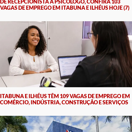
DE RECEPCIONISTA A PSICÓLOGO, CONFIRA 103
VAGAS DE EMPREGO EM ITABUNA E ILHÉUS HOJE (7)
ITABUNA E ILHÉUS TÊM 109 VAGAS DE EMPREGO EM
COMÉRCIO, INDÚSTRIA, CONSTRUÇÃO E SERVIÇOS