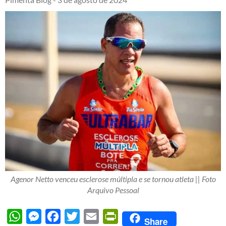
Agenor Netto venceu esclerose múltipla e se tornou atleta || Foto
Arquivo Pessoal
WhatsApp
Messenger
Facebook
Twitter
Email
PrintFriendly
Share