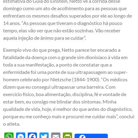
estimativa do Guia do Einstein. Netto vê a corrida desse
domingo como um ato de acolhimento para as pessoas que
enfrentam os mesmos desafios superados por ele ao longo de
14 anos. “As pessoas que tiveram o diagnóstico há pouco
tempo, elas vão ver que não estão sozinhas. Vão receber
aquela injeção de ânimo para se cuidar”.
Exemplo vivo do que prega, Netto parece ter encarado a
fatalidade da doença com o grande sim dionisíaco à vida em
toda a sua manifestação, a ponto de constatar que a
enfermidade foi uma ponte de sua ultrapassagem ao super-
homem celebrado por Nietzsche (1844-1900). “Os médicos
dizem que eu consegui ultrapassar uma barreira. Com
exercício físico, boa alimentação, disciplina, fé e vontade de
estar bem, eu consigo me blindar dos sintomas. Minha
qualidade de vida, hoje, é melhor do que antes do diagnóstico,
porque eu me conheço mais e procurei me cuidar mais”, conclui
o atleta.
WhatsApp
Messenger
Facebook
Twitter
Email
PrintFriendly