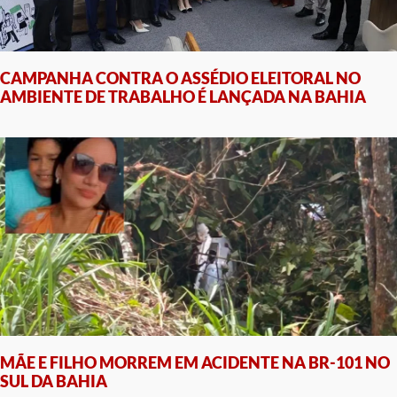
CAMPANHA CONTRA O ASSÉDIO ELEITORAL NO
AMBIENTE DE TRABALHO É LANÇADA NA BAHIA
MÃE E FILHO MORREM EM ACIDENTE NA BR-101 NO
SUL DA BAHIA