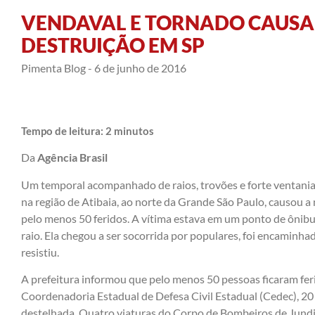
VENDAVAL E TORNADO CAUSA
DESTRUIÇÃO EM SP
Pimenta Blog -
6 de junho de 2016
Tempo de leitura:
2
minutos
Da
Agência Brasil
Um temporal acompanhado de raios, trovões e forte ventania, 
na região de Atibaia, ao norte da Grande São Paulo, causou 
pelo menos 50 feridos. A vítima estava em um ponto de ônibu
raio. Ela chegou a ser socorrida por populares, foi encaminh
resistiu.
A prefeitura informou que pelo menos 50 pessoas ficaram fer
Coordenadoria Estadual de Defesa Civil Estadual (Cedec), 20
destelhada. Quatro viaturas do Corpo de Bombeiros de Jundia