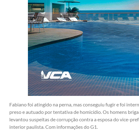
Fabiano foi atingido na perna, mas conseguiu fugir e foi inter
preso e autuado por tentativa de homicídio. Os homens brig
levantou suspeitas de corrupção contra a esposa do vice-pref
interior paulista. Com informações do G1.