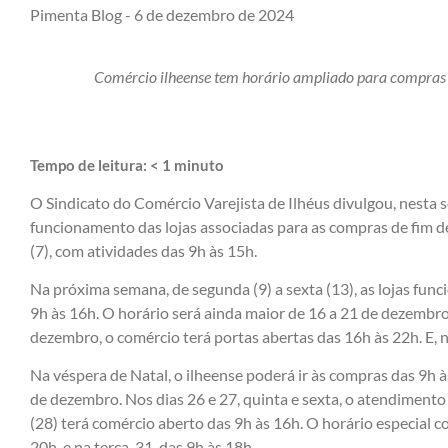
Pimenta Blog -
6 de dezembro de 2024
Comércio ilheense tem horário ampliado para compras 
Tempo de leitura:
< 1
minuto
O Sindicato do Comércio Varejista de Ilhéus divulgou, nesta se
funcionamento das lojas associadas para as compras de fim
(7), com atividades das 9h às 15h.
Na próxima semana, de segunda (9) a sexta (13), as lojas func
9h às 16h. O horário será ainda maior de 16 a 21 de dezembr
dezembro, o comércio terá portas abertas das 16h às 22h. E, n
Na véspera de Natal, o ilheense poderá ir às compras das 9h à
de dezembro. Nos dias 26 e 27, quinta e sexta, o atendimento
(28) terá comércio aberto das 9h às 16h. O horário especial co
20h, e na terça, 31, das 9h às 18h.