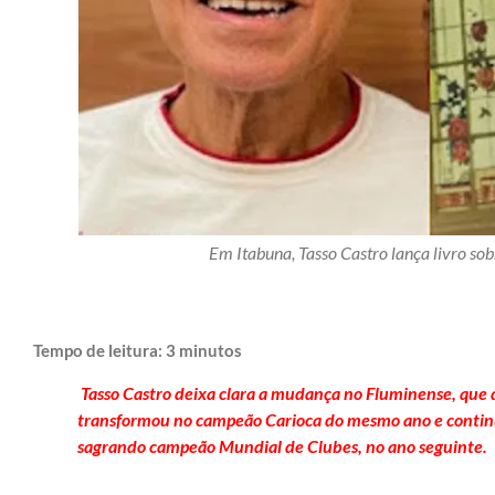
Em Itabuna, Tasso Castro lança livro so
Tempo de leitura:
3
minutos
Tasso Castro deixa clara a mudança no Fluminense, que 
transformou no campeão Carioca do mesmo ano e contin
sagrando campeão Mundial de Clubes, no ano seguinte.