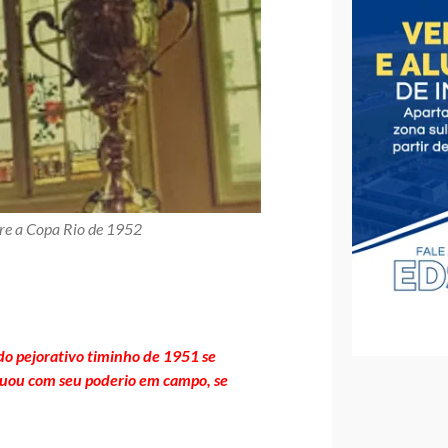
bre a Copa Rio de 1952
do pejorativo timinho de 1951 se
uou com seu poderio em campo, se