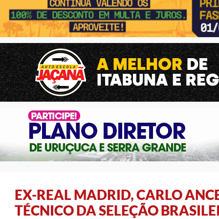
EX-REAL MADRID, CARLO ANCE
TÉCNICO DA SELEÇÃO BRASILE