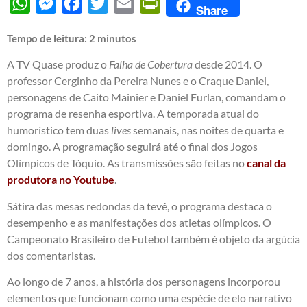
WhatsApp
Messenger
Facebook
Twitter
Email
PrintFriendly
Share
Tempo de leitura:
2
minutos
A TV Quase produz o
Falha de Cobertura
desde 2014. O
professor Cerginho da Pereira Nunes e o Craque Daniel,
personagens de Caito Mainier e Daniel Furlan, comandam o
programa de resenha esportiva. A temporada atual do
humorístico tem duas
lives
semanais, nas noites de quarta e
domingo. A programação seguirá até o final dos Jogos
Olímpicos de Tóquio. As transmissões são feitas no
canal da
produtora no Youtube
.
Sátira das mesas redondas da tevê, o programa destaca o
desempenho e as manifestações dos atletas olímpicos. O
Campeonato Brasileiro de Futebol também é objeto da argúcia
dos comentaristas.
Ao longo de 7 anos, a história dos personagens incorporou
elementos que funcionam como uma espécie de elo narrativo