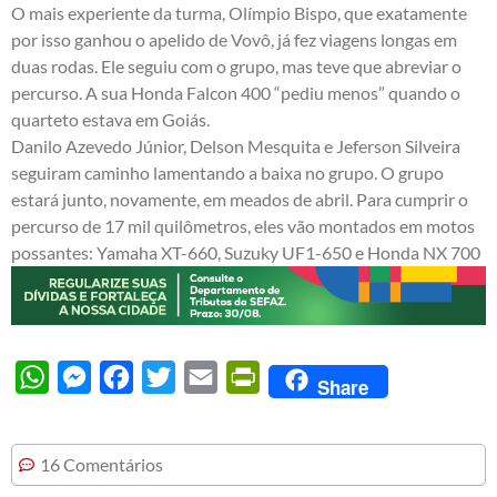
O mais experiente da turma, Olímpio Bispo, que exatamente
por isso ganhou o apelido de Vovô, já fez viagens longas em
duas rodas. Ele seguiu com o grupo, mas teve que abreviar o
percurso. A sua Honda Falcon 400 “pediu menos” quando o
quarteto estava em Goiás.
Danilo Azevedo Júnior, Delson Mesquita e Jeferson Silveira
seguiram caminho lamentando a baixa no grupo. O grupo
estará junto, novamente, em meados de abril. Para cumprir o
percurso de 17 mil quilômetros, eles vão montados em motos
possantes: Yamaha XT-660, Suzuky UF1-650 e Honda NX 700
WhatsApp
Messenger
Facebook
Twitter
Email
PrintFriendly
Share
16 Comentários