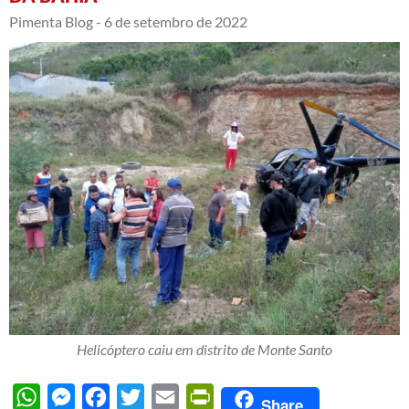
Pimenta Blog -
6 de setembro de 2022
Helicóptero caiu em distrito de Monte Santo
WhatsApp
Messenger
Facebook
Twitter
Email
PrintFriendly
Share