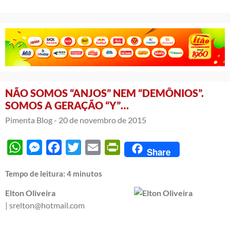
NÃO SOMOS “ANJOS” NEM “DEMÔNIOS”.
SOMOS A GERAÇÃO “Y”…
Pimenta Blog -
20 de novembro de 2015
WhatsApp
Messenger
Facebook
Twitter
Email
PrintFriendly
Share
Tempo de leitura:
4
minutos
Elton Oliveira
| srelton@hotmail.com