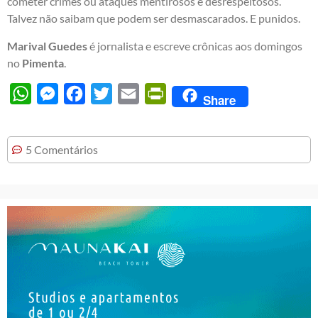
cometer crimes ou ataques mentirosos e desrespeitosos.
Talvez não saibam que podem ser desmascarados. E punidos.
Marival Guedes
é jornalista e escreve crônicas aos domingos
no
Pimenta
.
WhatsApp
Messenger
Facebook
Twitter
Email
PrintFriendly
Share
5 Comentários