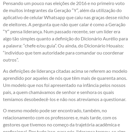
Pensando um pouco nas eleições de 2016 e no primeiro voto
de muitos integrantes da Geração “Y”, além da utilização do
aplicativo de celular Whatsapp que caiu nas graças desse nicho
de eleitores. A pergunta que não quer calar é como a Geração
“Y” pensa liderança. Num passado recente, ser um líder era
algo tão simples quanto a definição do Dicionário Aurélio para
a palavra: “chefe e/ou guia”. Ou ainda, do Dicionário Houaiss:
“indivíduo que tem autoridade para comandar ou coordenar
outros”.
As definições de liderança citadas acima se referem ao modelo
aprendido por aqueles de nós que têm mais de quarenta anos.
Um modelo que nos foi apresentado na infância pelos nossos
pais, a quem chamávamos de senhor e senhora os quais
temíamos desobedecê-los e não nos atrevíamos a questionar.
O mesmo modelo pode ser encontrado, também, no
relacionamento com os professores e, mais tarde, com os
gestores que tivemos no começo da trajetória acadêmica e
profissional. Por tudo isso, para nós, liderança tornou-se algo