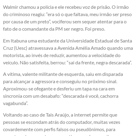
Walmir chamou a polícia e ele recebeu voz de prisão. O irmão
do criminoso reagiu: “era só o que faltava, meu irmão ser preso
por causa de um preto”, vociferou sem sequer atentar para o
fato de o comandante da PM ser negro. Foi preso.
Em Itabuna uma estudante da Universidade Estadual de Santa
Cruz (Uesc) atravessava a Avenida Amélia Amado quando uma
motorista, ao invés de reduzir, aumentou a velocidade do
veículo. Não satisfeita, berrou: “sai da frente, negra descarada”.
A vítima, valente militante de esquerda, saiu em disparada
para alcançar a agressora e conseguiu no próximo sinal.
Aproximou-se ofegante e desferiu um tapa na cara em
sincronia com um desabafo: “descarada é você, cachorra
vagabunda”.
Voltando ao caso de Tais Araújo, a internet permite que
pessoas se escondam atrás do computador, muitas vezes
covardemente com perfis falsos ou pseudônimos, para