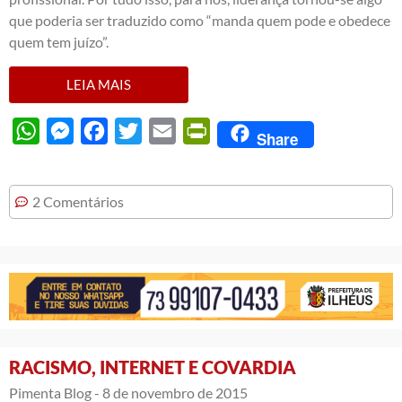
que poderia ser traduzido como “manda quem pode e obedece
quem tem juízo”.
LEIA MAIS
WhatsApp
Messenger
Facebook
Twitter
Email
PrintFriendly
Share
2 Comentários
RACISMO, INTERNET E COVARDIA
Pimenta Blog -
8 de novembro de 2015