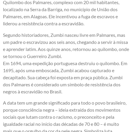
Quilombo dos Palmares, complexo com 20 mil habitantes,
localizado na Serra da Barriga, no município de União dos
Palmares, em Alagoas. Ele incentivou a fuga de escravos e
liderou a resistência contra a escravidão.
Segundo historiadores, Zumbi nasceu livre em Palmares, mas
um padre o escravizou aos seis anos, chegando a servir à missa
e aprender latim. Aos quinze anos, retornou ao quilombo, onde
se tornou o Guerreiro Zumbi.
Em 1694, uma expedição portuguesa destruiu o quilombo. Em
1695, após uma emboscada, Zumbi acabou capturado e
decapitado. Sua cabeça foi exposta em praça pública. Zumbi
dos Palmares é considerado um símbolo de resistência dos
negros à escravidão no Brasil.
A data tem um grande significado para todo o povo brasileiro,
porque consciência negra – ideia extraída dos movimentos
sociais que lutam contra o racismo, o preconceito e pela
igualdade racial no início das décadas de 70 e 80 – é muito
mais que o orgulho da cor da pele negra. Simboliza luta,