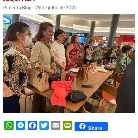
Pimenta Blog -
29 de julho de 2022
WhatsApp
Messenger
Facebook
Twitter
Email
PrintFriendly
Share