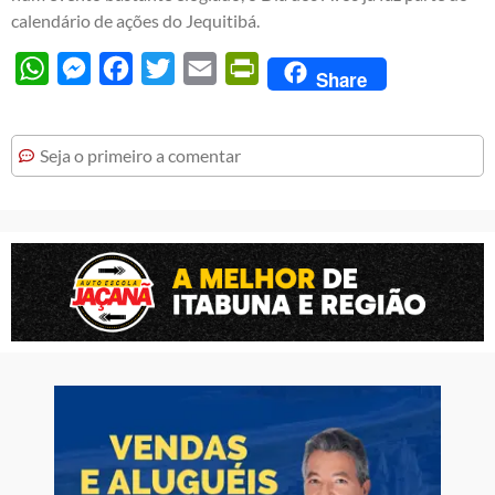
calendário de ações do Jequitibá.
WhatsApp
Messenger
Facebook
Twitter
Email
PrintFriendly
Share
Seja o primeiro a comentar