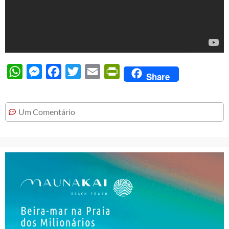
WhatsApp
Messenger
Facebook
Twitter
Email
PrintFriendly
Share
Um Comentário