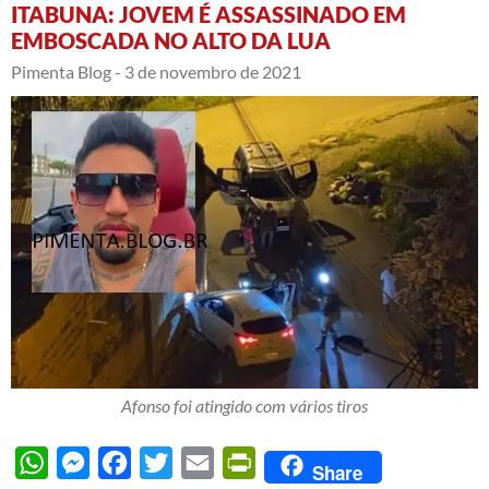
ITABUNA: JOVEM É ASSASSINADO EM
EMBOSCADA NO ALTO DA LUA
Pimenta Blog -
3 de novembro de 2021
Afonso foi atingido com vários tiros
WhatsApp
Messenger
Facebook
Twitter
Email
PrintFriendly
Share