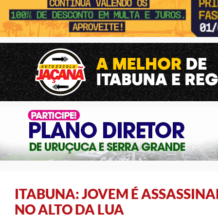
ITABUNA: JOVEM É ASSASSIN
NO ALTO DA LUA