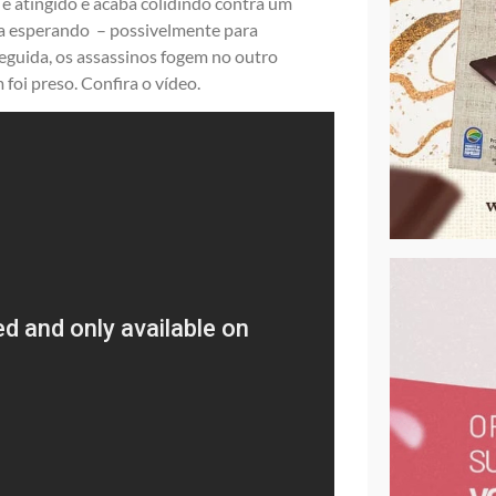
é atingido e acaba colidindo contra um
va esperando – possivelmente para
seguida, os assassinos fogem no outro
foi preso. Confira o vídeo.