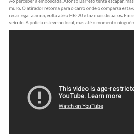
Ao perceber a emboscada, Afonso Barreto tenta escapar, mas 
muro. O atirador retorna para o carro onde o comparsa esta
recarregar a arma, volta até o HB-20 e faz mais disparos. Em 
veículo. A polícia esteve no local, mas até o momento ninguém 