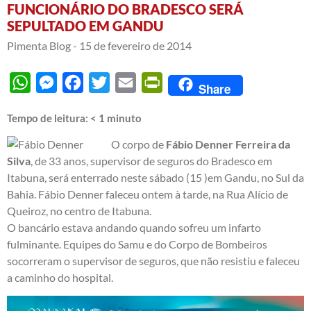
FUNCIONÁRIO DO BRADESCO SERÁ
SEPULTADO EM GANDU
Pimenta Blog -
15 de fevereiro de 2014
WhatsApp
Messenger
Facebook
Twitter
Email
PrintFriendly
Share
Tempo de leitura:
< 1
minuto
O corpo de
Fábio Denner Ferreira da
Silva
, de 33 anos, supervisor de seguros do Bradesco em
Itabuna, será enterrado neste sábado (15 )em Gandu, no Sul da
Bahia. Fábio Denner faleceu ontem à tarde, na Rua Alício de
Queiroz, no centro de Itabuna.
O bancário estava andando quando sofreu um infarto
fulminante. Equipes do Samu e do Corpo de Bombeiros
socorreram o supervisor de seguros, que não resistiu e faleceu
a caminho do hospital.