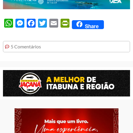
WhatsApp
Messenger
Facebook
Twitter
Email
PrintFriendly
Share
5 Comentários