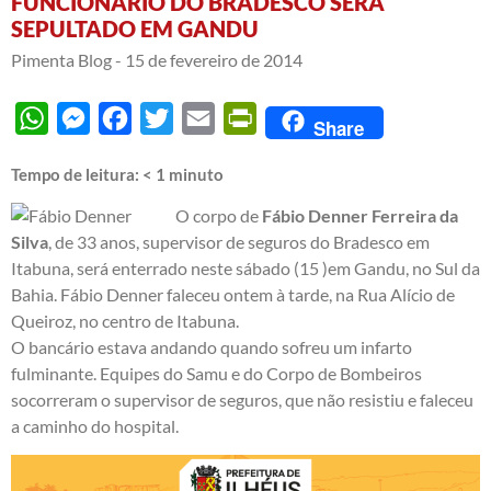
FUNCIONÁRIO DO BRADESCO SERÁ
SEPULTADO EM GANDU
Pimenta Blog -
15 de fevereiro de 2014
WhatsApp
Messenger
Facebook
Twitter
Email
PrintFriendly
Share
Tempo de leitura:
< 1
minuto
O corpo de
Fábio Denner Ferreira da
Silva
, de 33 anos, supervisor de seguros do Bradesco em
Itabuna, será enterrado neste sábado (15 )em Gandu, no Sul da
Bahia. Fábio Denner faleceu ontem à tarde, na Rua Alício de
Queiroz, no centro de Itabuna.
O bancário estava andando quando sofreu um infarto
fulminante. Equipes do Samu e do Corpo de Bombeiros
socorreram o supervisor de seguros, que não resistiu e faleceu
a caminho do hospital.