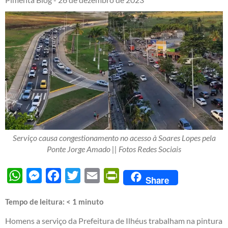
Serviço causa congestionamento no acesso à Soares Lopes pela
Ponte Jorge Amado || Fotos Redes Sociais
WhatsApp
Messenger
Facebook
Twitter
Email
PrintFriendly
Share
Tempo de leitura:
< 1
minuto
Homens a serviço da Prefeitura de Ilhéus trabalham na pintura